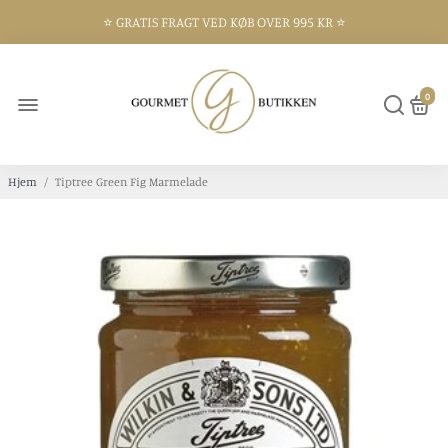
⭐️ GRATIS FRAGT VED KØB OVER 995 KR ⭐️
⭐️ 300 KVM BUTIK I FREDERIKSHAVN ⭐️
0
Hjem
/
Tiptree Green Fig Marmelade