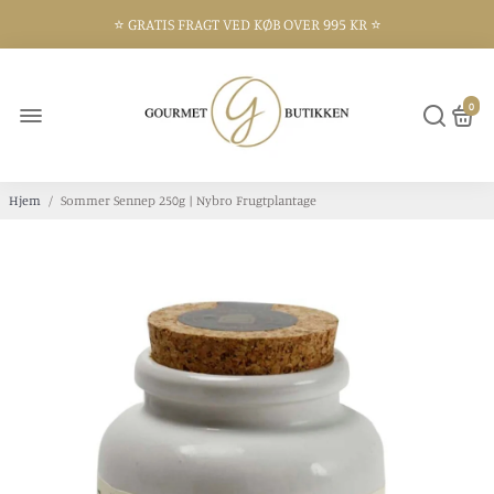
⭐️ GRATIS FRAGT VED KØB OVER 995 KR ⭐️
⭐️ 300 KVM BUTIK I FREDERIKSHAVN ⭐️
0
Hjem
/
Sommer Sennep 250g | Nybro Frugtplantage