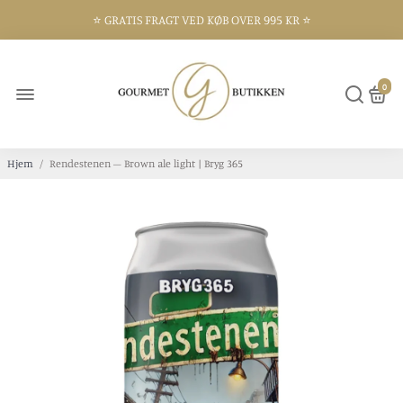
⭐️ GRATIS FRAGT VED KØB OVER 995 KR ⭐️
⭐️ 300 KVM BUTIK I FREDERIKSHAVN ⭐️
0
Hjem
/
Rendestenen – Brown ale light | Bryg 365