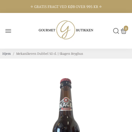
⭐️ GRATIS FRAGT VED KØB OVER 995 KR ⭐️
⭐️ 300 KVM BUTIK I FREDERIKSHAVN ⭐️
0
Hjem
/
Mekanikeren Dubbel 50 cl. | Skagen Bryghus