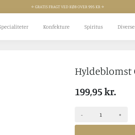
⭐️ GRATIS FRAGT VED KØB OVER 995 KR ⭐️
⭐️ 300 KVM BUTIK I FREDERIKSHAVN ⭐️
Specialiteter
Konfekture
Spiritus
Diverse
Hyldeblomst 
199,95 kr.
-
+