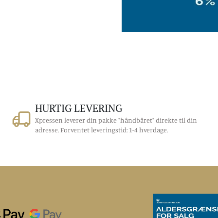
HURTIG LEVERING
Xpressen leverer din pakke "håndbåret" direkte til din
adresse. Forventet leveringstid: 1-4 hverdage.