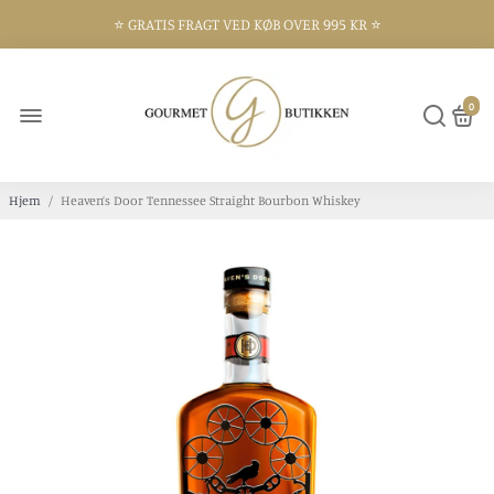
⭐️ GRATIS FRAGT VED KØB OVER 995 KR ⭐️
⭐️ 300 KVM BUTIK I FREDERIKSHAVN ⭐️
0
Hjem
/
Heaven’s Door Tennessee Straight Bourbon Whiskey