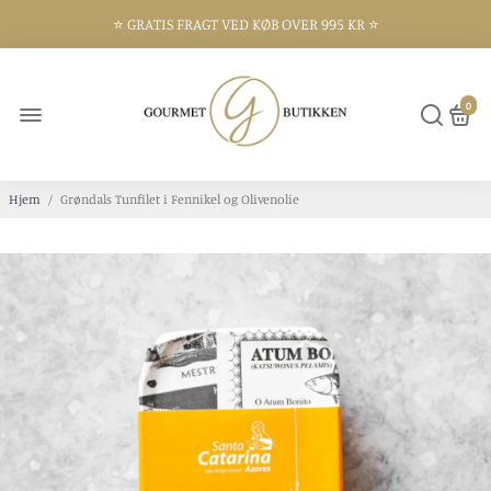
⭐️ GRATIS FRAGT VED KØB OVER 995 KR ⭐️
⭐️ 300 KVM BUTIK I FREDERIKSHAVN ⭐️
0
Hjem
/
Grøndals Tunfilet i Fennikel og Olivenolie