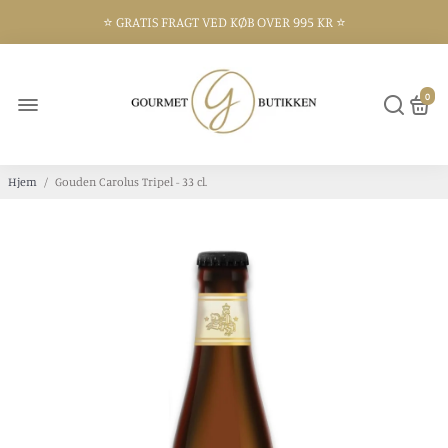
⭐️ GRATIS FRAGT VED KØB OVER 995 KR ⭐️
⭐️ 300 KVM BUTIK I FREDERIKSHAVN ⭐️
0
Hjem
/
Gouden Carolus Tripel - 33 cl.