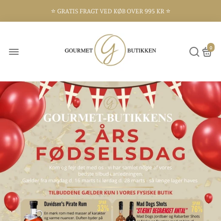
⭐️ GRATIS FRAGT VED KØB OVER 995 KR ⭐️
⭐️ 300 KVM BUTIK I FREDERIKSHAVN ⭐️
0