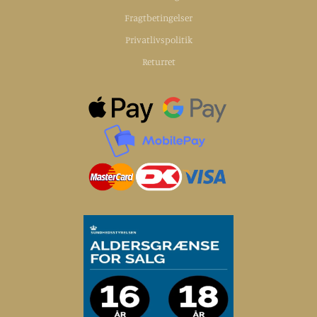
Fragtbetingelser
Privatlivspolitik
Returret