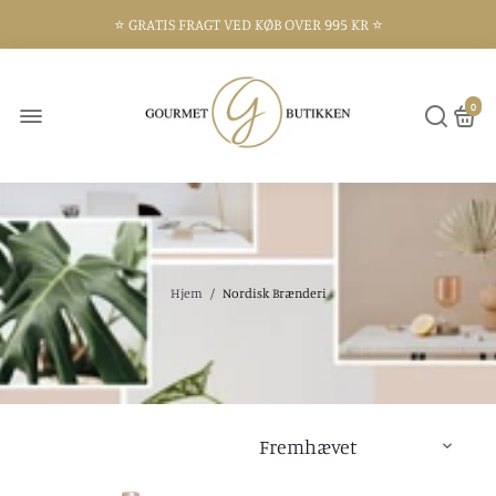
⭐️ GRATIS FRAGT VED KØB OVER 995 KR ⭐️
⭐️ 300 KVM BUTIK I FREDERIKSHAVN ⭐️
0
Hjem
/
Nordisk Brænderi