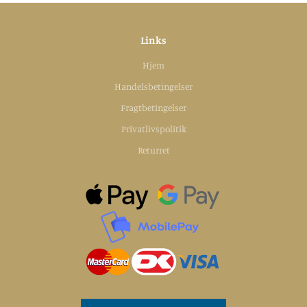
Links
Hjem
Handelsbetingelser
Fragtbetingelser
Privatlivspolitik
Returret