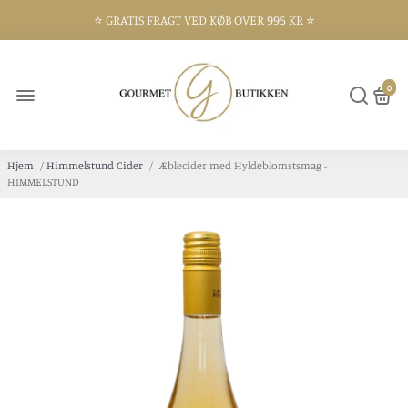
⭐️ GRATIS FRAGT VED KØB OVER 995 KR ⭐️
⭐️ 300 KVM BUTIK I FREDERIKSHAVN ⭐️
0
Hjem
/
Himmelstund Cider
/
Æblecider med Hyldeblomstsmag -
HIMMELSTUND