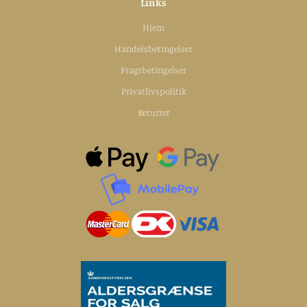
Links
Hjem
Protein (g)
<0,5g
Handelsbetingelser
Fragtbetingelser
Salt (g)
<0,01g
Privatlivspolitik
Returret