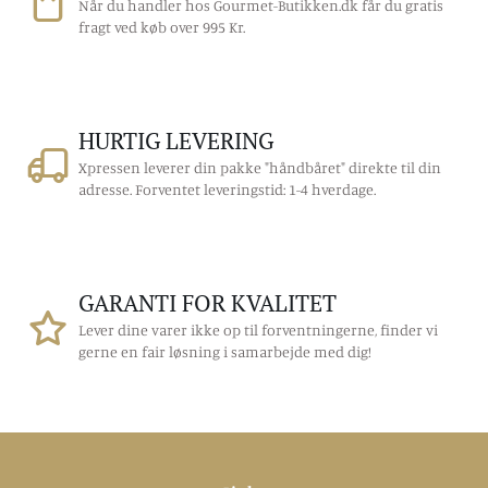
Når du handler hos Gourmet-Butikken.dk får du gratis
fragt ved køb over 995 Kr.
Næringsindhold pr.
Enhedsangivelse
100 ml:
HURTIG LEVERING
Energi (kJ)
173
Xpressen leverer din pakke "håndbåret" direkte til din
adresse. Forventet leveringstid: 1-4 hverdage.
Energi (kcal)
41
Fedt (g)
<0,5%
GARANTI FOR KVALITET
heraf mættede
Lever dine varer ikke op til forventningerne, finder vi
0
gerne en fair løsning i samarbejde med dig!
fedtsyrer (g)
Kulhydrat (g)
9,7
heraf sukkerarter (g)
9,6